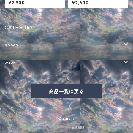
ク
半袖Tシャツ ブラック
¥2,900
¥2,600
CATEGORY
goods
バッグ
wear
インテリア・その他雑貨
半袖Tシャツ
商品一覧に戻る
キャップ
七分袖Tシャツ
バケットハット
長袖Tシャツ
© saiun7
Powered by