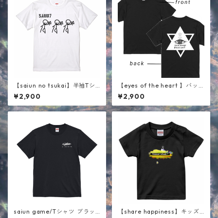
【saiun no tsukai】半袖Tシ
【eyes of the heart 】バッ
ャツ ホワイト
クプリント半袖Tシャツ ブラ
¥2,900
¥2,900
ック
saiun game/Tシャツ ブラッ
【share happiness】キッズ