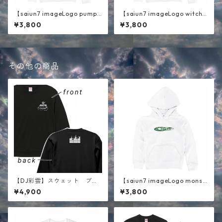
【saiun7 imageLogo pumpk
【saiun7 imageLogo witch
in】キッズパーカー ホワイト
】キッズパーカー ホワイト
¥3,800
¥3,800
その他の商品
【DJ彩雲】スウェット ブラ
【saiun7 imageLogo monst
ック
er 】キッズパーカー ホワイ
¥4,900
¥3,800
ト