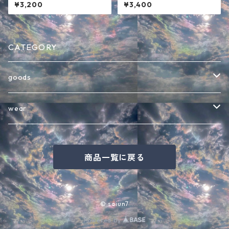
袖Tシャツ ブラック
ツ ホワイト
¥3,200
¥3,400
CATEGORY
goods
バッグ
wear
インテリア・その他雑貨
半袖Tシャツ
商品一覧に戻る
キャップ
七分袖Tシャツ
バケットハット
長袖Tシャツ
© saiun7
Powered by