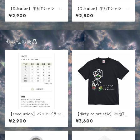
【DJsaiun】半袖Tシャツ ブ
【DJsaiun】半袖Tシャツ ホ
ラック
ワイト
¥2,900
¥2,800
その他の商品
【revolution】バックプリン
【dirty or artistic】半袖Tシ
ト半袖Tシャツ ホワイト
ャツ ブラック
¥2,900
¥3,600