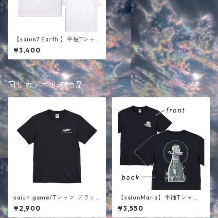
【saiun7 Earth 】半袖Tシャ
ツ ホワイト
¥3,400
同じカテゴリの商品
saiun game/Tシャツ ブラッ
【saiunMaria】半袖Tシャ
ク
ツ ブラック
¥2,900
¥3,550