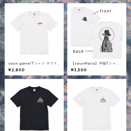
saiun game/Tシャツ ホワイ
【saiunMaria】半袖Tシャ
ト
ツ ホワイト
¥2,800
¥3,500