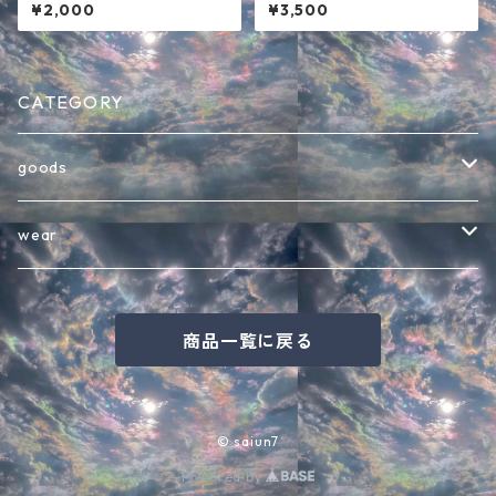
半袖Tシャツ ホワイト
ャツ ホワイト
¥2,000
¥3,500
CATEGORY
goods
バッグ
wear
インテリア・その他雑貨
半袖Tシャツ
商品一覧に戻る
キャップ
七分袖Tシャツ
バケットハット
長袖Tシャツ
© saiun7
Powered by