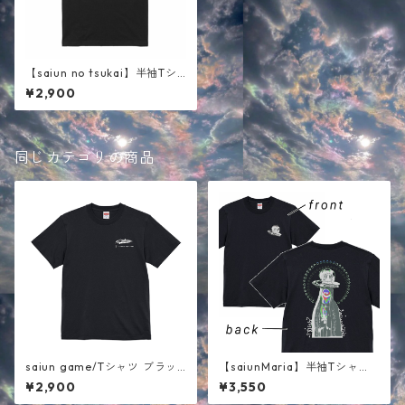
【saiun no tsukai】半袖Tシ
ャツ ブラック
¥2,900
同じカテゴリの商品
saiun game/Tシャツ ブラッ
【saiunMaria】半袖Tシャ
ク
ツ ブラック
¥2,900
¥3,550