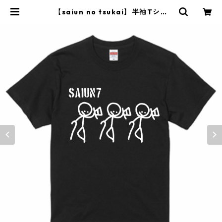
【saiun no tsukai】半袖Tシャ
ツ ブラック | saiun7