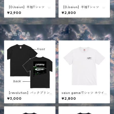
【DJsaiun】半袖Tシャツ ブ
【DJsaiun】半袖Tシャツ ホ
ラック
ワイト
¥2,900
¥2,800
その他の商品
【revolution】バックプリン
saiun game/Tシャツ ホワイ
ト半袖Tシャツ ブラック
ト
¥3,000
¥2,800