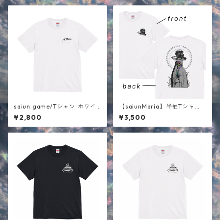
saiun game/Tシャツ ホワイ
【saiunMaria】半袖Tシャ
ト
ツ ホワイト
¥2,800
¥3,500