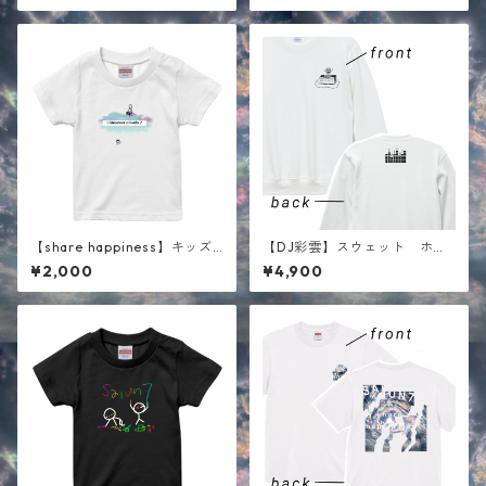
【share happiness】キッズ
【DJ彩雲】スウェット ホワ
半袖Tシャツ ホワイト
イト
¥2,000
¥4,900