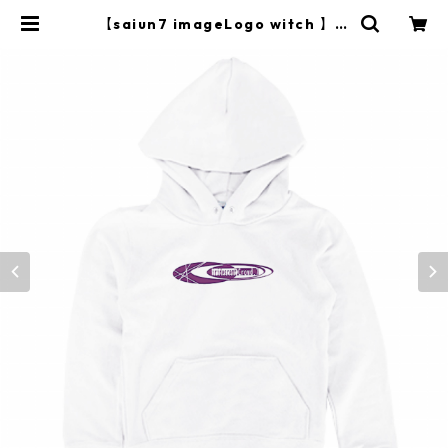
【saiun7 imageLogo witch 】キ
ッズパーカー ホワイト | saiun7