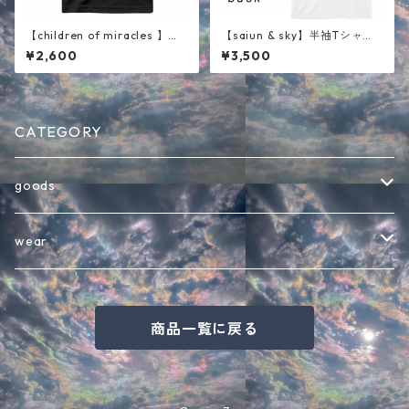
【children of miracles 】キ
【saiun & sky】半袖Tシャ
ッズ半袖Tシャツ ブラック
ツ ホワイト
¥2,600
¥3,500
CATEGORY
goods
バッグ
wear
インテリア・その他雑貨
半袖Tシャツ
商品一覧に戻る
キャップ
七分袖Tシャツ
バケットハット
長袖Tシャツ