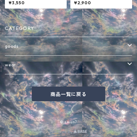
ツ ブラック
ャツ ホワイト
¥3,550
¥2,900
CATEGORY
goods
バッグ
wear
インテリア・その他雑貨
半袖Tシャツ
商品一覧に戻る
キャップ
七分袖Tシャツ
バケットハット
長袖Tシャツ
© saiun7
Powered by