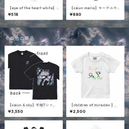
【eye of the heart white】
【saiun maria】モーテルキー
ステッカー
ホルダー
¥518
¥880
その他の商品
【saiun & sky】半袖Tシャ
【children of miracles 】キ
ツ ブラック
ッズ半袖Tシャツ ホワイト
¥3,550
¥2,500