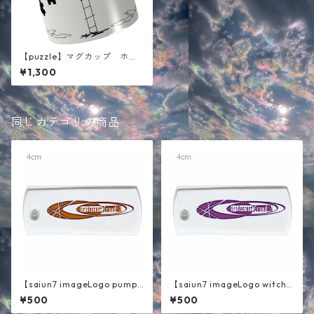
【puzzle】マグカップ ホワ
イト
¥1,300
同じカテゴリの商品
【saiun7 imageLogo pumpk
【saiun7 imageLogo witch
in】キーホルダー
】キーホルダー
¥500
¥500