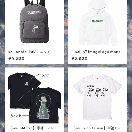
saiunnotsukai/リュック グ
【saiun7 imageLogo monst
レー
er 】キッズパーカー ホワイ
¥4,500
¥3,800
ト
【saiunMaria】半袖Tシャ
【saiun no tsukai】半袖Tシ