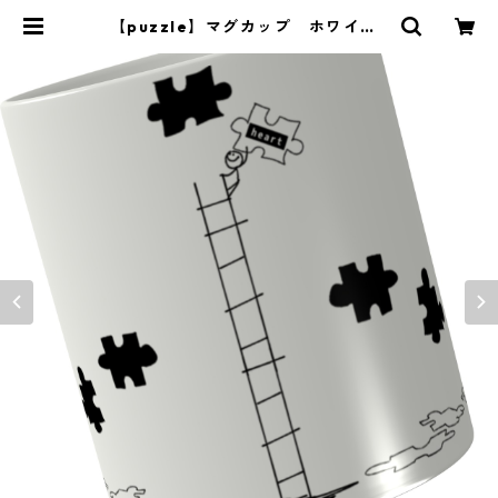
【puzzle】マグカップ ホワイト |
saiun7