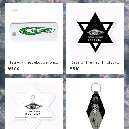
【saiun7 imageLogo monst
【eye of the heart black】
er 】キーホルダー
ステッカー
¥500
¥518