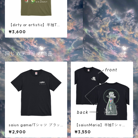
【dirty or artistic】半袖Tシ
ャツ カーキ
¥3,600
同じカテゴリの商品
saiun game/Tシャツ ブラッ
【saiunMaria】半袖Tシャ
ク
ツ ブラック
¥2,900
¥3,550