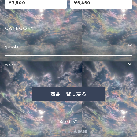
ー ホワイト
er 】パーカー ホワイト
¥7,500
¥5,450
CATEGORY
goods
バッグ
wear
インテリア・その他雑貨
半袖Tシャツ
商品一覧に戻る
キャップ
七分袖Tシャツ
バケットハット
長袖Tシャツ
© saiun7
Powered by