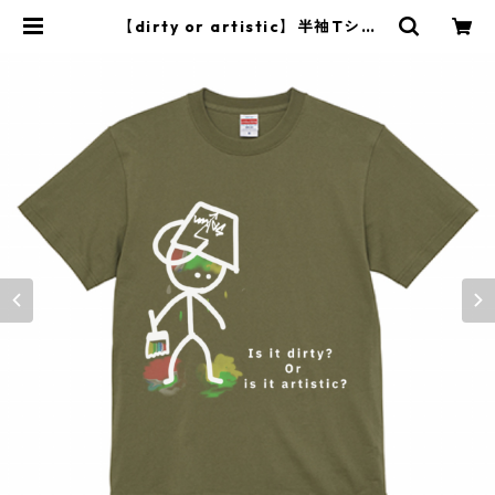
【dirty or artistic】半袖Tシャ
ツ カーキ | saiun7