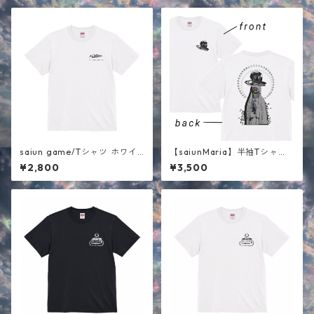
saiun game/Tシャツ ホワイ
【saiunMaria】半袖Tシャ
ト
ツ ホワイト
¥2,800
¥3,500