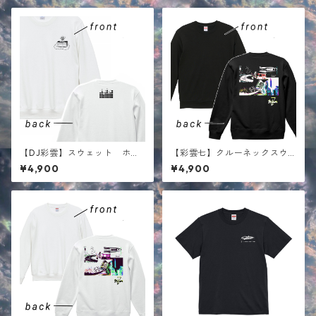
【DJ彩雲】スウェット ホワ
【彩雲七】クルーネックスウ
イト
ェット ブラック
¥4,900
¥4,900