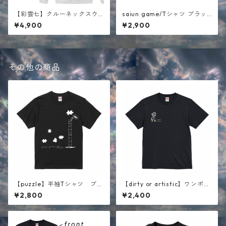
【彩雲七】クルーネックスウ
saiun game/Tシャツ ブラッ
ェット ホワイト
ク
¥4,900
¥2,900
その他の商品
【puzzle】半袖Tシャツ ブラ
【dirty or artistic】ワンポイ
ック
ント 半袖Tシャツ ブラック
¥2,800
¥2,400