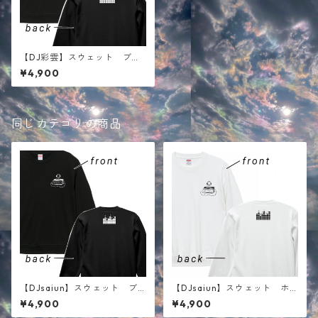
【DJ彩雲】スウェット ブラ
ック
¥4,900
同じカテゴリの商品
【DJsaiun】スウェット ブ
【DJsaiun】スウェット ホ
ラック
ワイト
¥4,900
¥4,900