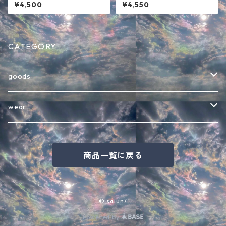
レー
ジップパーカー ホワイト
¥4,500
¥4,550
CATEGORY
goods
バッグ
wear
インテリア・その他雑貨
半袖Tシャツ
商品一覧に戻る
キャップ
七分袖Tシャツ
バケットハット
長袖Tシャツ
© saiun7
Powered by