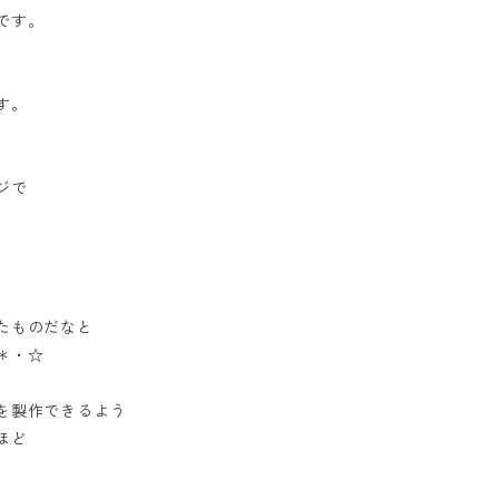
です。
す。
ジで
たものだなと
＊・☆
を製作できるよう
ほど